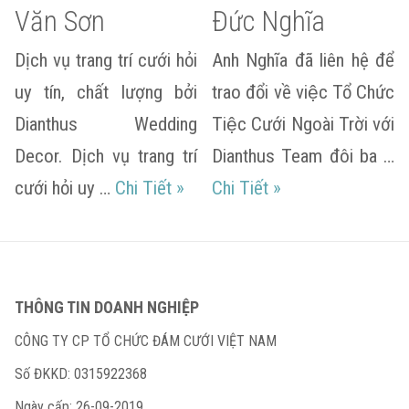
Văn Sơn
Đức Nghĩa
Dịch vụ trang trí cưới hỏi
Anh Nghĩa đã liên hệ để
uy tín, chất lượng bởi
trao đổi về việc Tổ Chức
Dianthus Wedding
Tiệc Cưới Ngoài Trời với
Decor. Dịch vụ trang trí
Dianthus Team đôi ba …
Thanh Giang & Văn Sơn
Hiền Giang & Đức 
cưới hỏi uy …
Chi Tiết
»
Chi Tiết
»
THÔNG TIN DOANH NGHIỆP
CÔNG TY CP TỔ CHỨC ĐÁM CƯỚI VIỆT NAM
Số ĐKKD: 0315922368
Ngày cấp: 26-09-2019