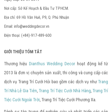
Nơi cấp: Sở Kế Hoạch & Đầu Tư TPHCM.
Địa chỉ: 69 Hồ Văn Huê, P.9, Q. Phú Nhuận
Email:
info@weddingdecor.vn
Điện thoại: (+84)-917-489-600
GIỚI THIỆU TÓM TẮT
Thương hiệu
Dianthus Wedding Decor
hoạt động kể từ
2013 là đơn vị chuyên sản xuất, thi công và cung cấp các
dịch vụ Trang Trí Cưới Hỏi bao gồm các dịch vụ như
Trang
Trí Nhà Lễ Gia Tiên
,
Trang Trí Tiệc Cưới Nhà Hàng
,
Trang Trí
Tiệc Cưới Ngoài Trời
, Trang Trí Tiệc Cưới Phương Xa.
Dành sự tập trung để nghiên cứu và phát triển các sản