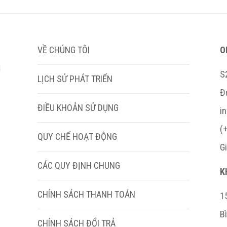
VỀ CHÚNG TÔI
O
M
S
LỊCH SỬ PHÁT TRIỂN
Đ
ĐIỀU KHOẢN SỬ DỤNG
i
(
QUY CHẾ HOẠT ĐỘNG
G
CÁC QUY ĐỊNH CHUNG
K
CHÍNH SÁCH THANH TOÁN
15
B
CHÍNH SÁCH ĐỔI TRẢ