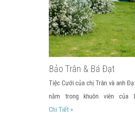
Bảo Trân & Bá Đạt
Tiệc Cưới của chị Trân và anh Đạt
nằm trong khuôn viên của L
Bảo Trân & Bá Đạt
Chi Tiết
»