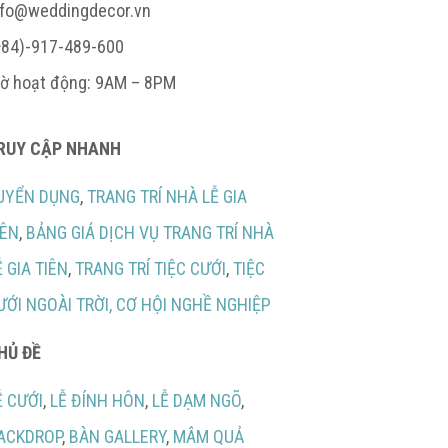
nfo@weddingdecor.vn
+84)-917-489-600
iờ hoạt động: 9AM – 8PM
RUY CẬP NHANH
UYỂN DỤNG
,
TRANG TRÍ NHÀ LỄ GIA
IÊN
,
BẢNG GIÁ DỊCH VỤ TRANG TRÍ NHÀ
Ễ GIA TIÊN
,
TRANG TRÍ TIỆC CƯỚI
,
TIỆC
ƯỚI NGOÀI TRỜI,
CƠ HỘI NGHỀ NGHIỆP
HỦ ĐỀ
Ễ CƯỚI
,
LỄ ĐÍNH HÔN
,
LỄ DẠM NGÕ
,
ACKDROP
,
BÀN GALLERY
,
MÂM QUẢ