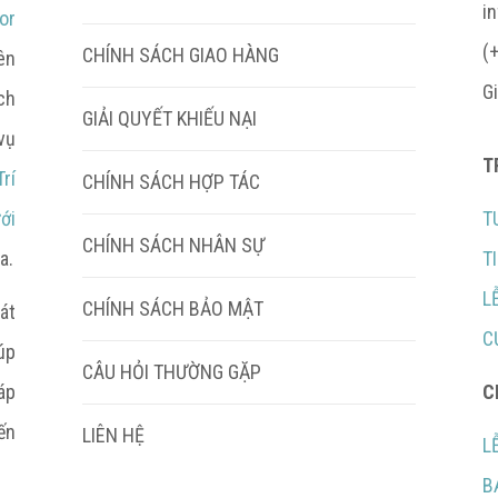
i
or
(
CHÍNH SÁCH GIAO HÀNG
ên
G
ch
GIẢI QUYẾT KHIẾU NẠI
vụ
T
rí
CHÍNH SÁCH HỢP TÁC
ới
T
CHÍNH SÁCH NHÂN SỰ
a.
T
L
CHÍNH SÁCH BẢO MẬT
át
C
úp
CÂU HỎI THƯỜNG GẶP
áp
C
ến
LIÊN HỆ
L
B