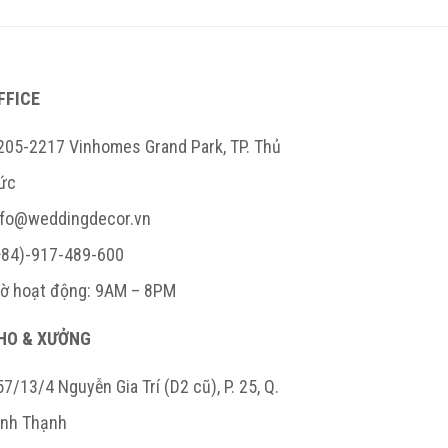
FFICE
205-2217 Vinhomes Grand Park, TP. Thủ
ức
nfo@weddingdecor.vn
+84)-917-489-600
iờ hoạt động: 9AM – 8PM
HO & XƯỞNG
7/13/4 Nguyễn Gia Trí (D2 cũ), P. 25, Q.
ình Thạnh